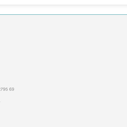
2795 69
.