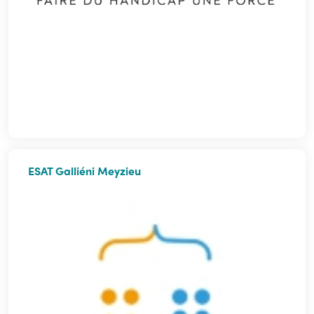
ESAT Galliéni Meyzieu