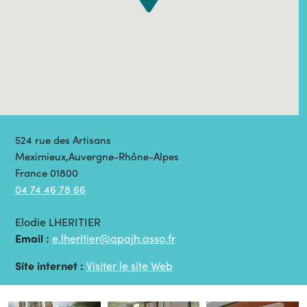
524 rue des Artisans
Meximieux,Auvergne-Rhône-Alpes
France 01800
04 74 46 78 66
Elodie LHERITIER
Email :
e.lheritier@apajh.asso.fr
Site internet :
Visiter le site Web