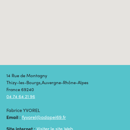
14 Rue de Montagny
Thizy-les-Bourgs,Auvergne-Rhône-Alpes
France 69240
04 74 64 21 96
Fabrice YVOREL
Email :
fyvorel@adapei69.fr
Site internet :
Visiter le site Web